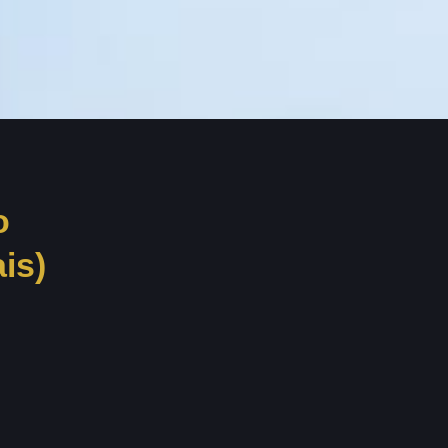
o
is)