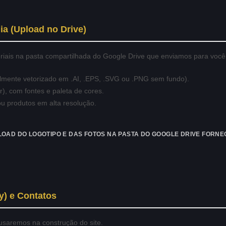
dia (Upload no Drive)
riais na pasta compartilhada do Google Drive que enviamos para você
ialmente vetorizado em .AI, .EPS, .SVG ou .PNG sem fundo).
), com fontes e paleta de cores.
ou produtos em alta resolução.
PLOAD DO LOGOTIPO E DAS FOTOS NA PASTA DO GOOGLE DRIVE FORNE
y) e Contatos
 usaremos na construção do site.