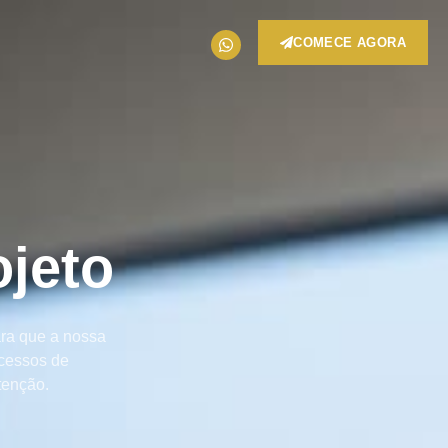
COMECE AGORA
ojeto
ara que a nossa
acessos de
tenção.