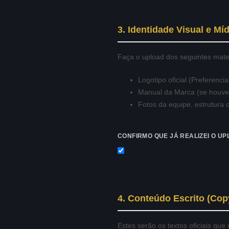
3. Identidade Visual e Mí
Faça o upload dos seguintes mate
Logotipo oficial (Preferenc
Manual da Marca (se houver
Fotos da equipe, estrutura 
CONFIRMO QUE JÁ REALIZEI O U
4. Conteúdo Escrito (Cop
Estes serão os textos oficiais que