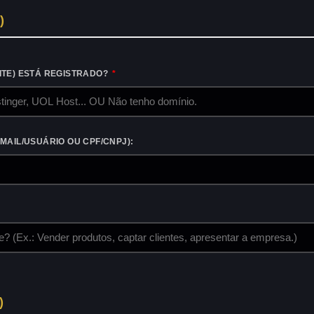
)
ITE) ESTÁ REGISTRADO?
-MAIL/USUÁRIO OU CPF/CNPJ):
)